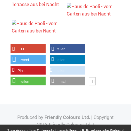
+1
teilen
tweet
teilen
Pin it
teilen
teilen
mail
Produced by
| Copyright
Friendly Colours Ltd.
2018 Friendly Colours Ltd. |
Zum Ändern Ihrer Datenschutzeinstellung, z.B. Erteilung oder Widerruf