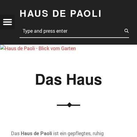
DAS HAUS – HAUS DE PAOLI
HAUS DE PAOLI
S
Menu
Search
Eine Oase der Ruhe im Herzen der Hosteinischen Schweiz
I
Das Haus
Das
ist ein gepflegtes, ruhig
Haus de Paoli